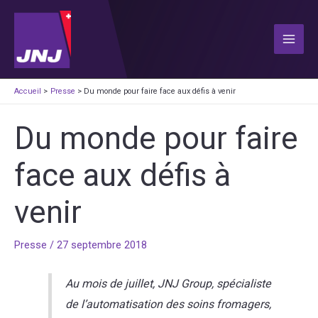
Aller
au
contenu
Main
Men
Accueil
Presse
Du monde pour faire face aux défis à venir
Du monde pour faire
face aux défis à
venir
Presse
/
27 septembre 2018
Au mois de juillet, JNJ Group, spécialiste
de l’automatisation des soins fromagers,