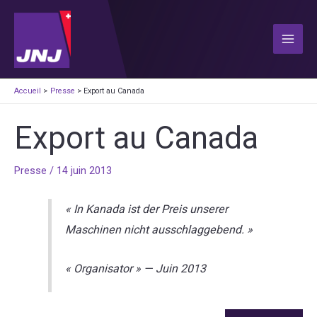
Aller
au
contenu
Main
Men
Accueil
Presse
Export au Canada
Export au Canada
Presse
/
14 juin 2013
« In Kanada ist der Preis unserer
Maschinen nicht ausschlaggebend. »
« Organisator »
—
Juin 2013