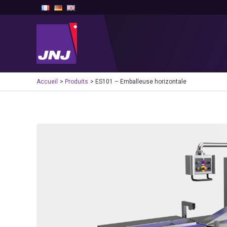
Aller
au
contenu
Accueil
Produits
ES101 – Emballeuse horizontale