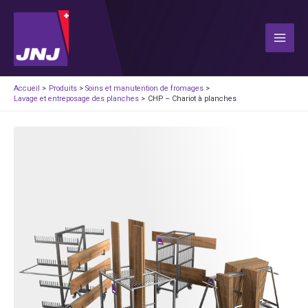
Aller
au
contenu
Main
Men
Accueil
Produits
Soins et manutention de fromages
Lavage et entreposage des planches
CHP – Chariot à planches