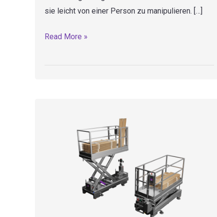
sie leicht von einer Person zu manipulieren. […]
TB1
Read More »
–
Tisch
aus
edelstahl
feste
höhe