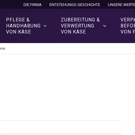
DIE FIRMA
ENTSTEHUNGS-GESCHICHTE
UNSERE WERT
PFLEGE &
ZUBEREITUNG &
VERP
HANDHABUNG
VERWERTUNG
BEFÖ
VON KÄSE
VON KÄSE
VON 
hne