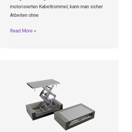
motorisierten Kabeltrommel, kann man sicher
Arbeiten ohne
TB2
Read More »
–
Mobile
hebebühne
für
personen