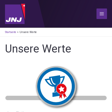
Zum
Inhalt
springen
Main
Men
Startseite
Unsere Werte
Unsere Werte