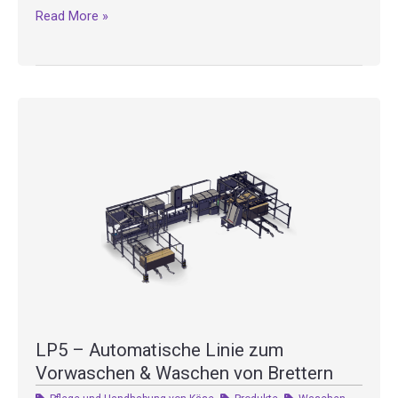
LP4
Read More »
–
Halbautomatische
Brettwaschmaschine
LP5 – Automatische Linie zum
Vorwaschen & Waschen von Brettern