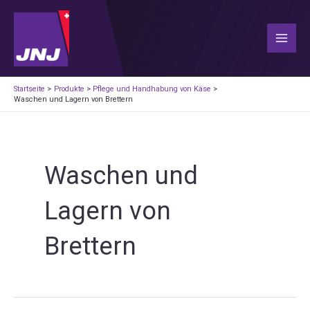
Zum
Inhalt
springen
Main
Men
Startseite
Produkte
Pflege und Handhabung von Käse
Waschen und Lagern von Brettern
Waschen und
Lagern von
Brettern