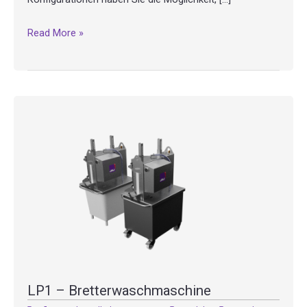
CHP
Read More »
–
Bretterwagen
LP1 – Bretterwaschmaschine