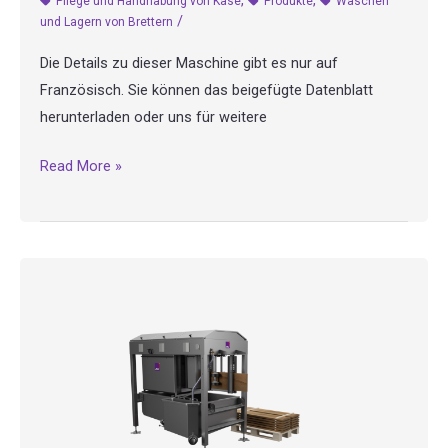
,
,
Pflege und Handhabung von Käse
Produkte
Waschen
/
und Lagern von Brettern
Die Details zu dieser Maschine gibt es nur auf
Französisch. Sie können das beigefügte Datenblatt
herunterladen oder uns für weitere
LP5
Read More »
–
Automatische
Linie
zum
Vorwaschen
&
Waschen
von
Brettern