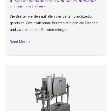
,
,
Pflege und Handhabung von Käse
Produkte
Waschen
/
und Lagern von Brettern
Die Bretter werden auf allen vier Seiten gleichzeitig
gereinigt. Zwei rotierende Bürsten reinigen die Flächen
und zwei statische Bürsten reinigen
LP1
Read More »
–
Bretterwaschmaschine