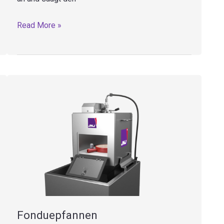
EC1
Read More »
A
–
Entrindungsmaschine
mit
absaugvorrichtung
Fonduepfannen