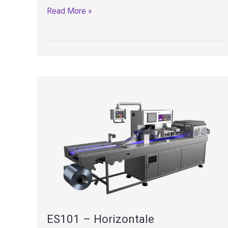
EC1
Read More »
–
Zerhacker
&
Trichter
ES101 – Horizontale