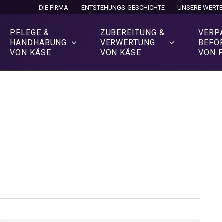
DIE FIRMA
ENTSTEHUNGS-GESCHICHTE
UNSERE WERT
PFLEGE &
ZUBEREITUNG &
VERP
HANDHABUNG
VERWERTUNG
BEFÖ
VON KÄSE
VON KÄSE
VON 