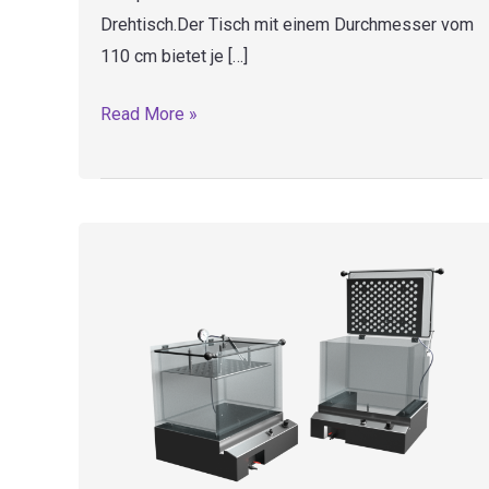
Drehtisch.Der Tisch mit einem Durchmesser vom
110 cm bietet je […]
BR110
Read More »
–
Maschine
zu
aufspiessen