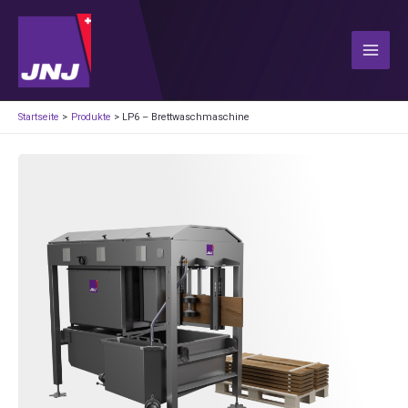
Zum
Inhalt
springen
Main
Men
Startseite
Produkte
LP6 – Brettwaschmaschine